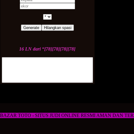
16 LN dari “[78][78][78][78]
BAZAR TOTO - SITUS JUDI ONLINE RESMI AMAN DAN TE