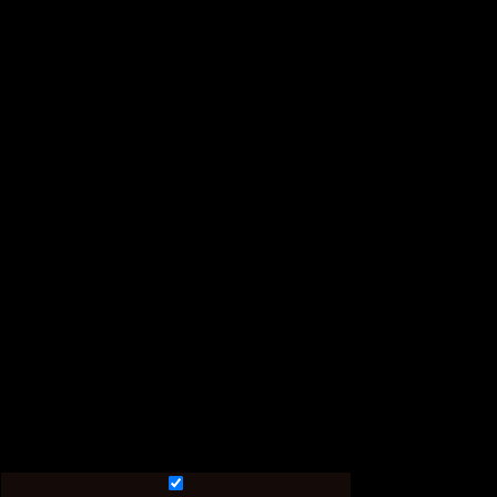
Generator B B F S