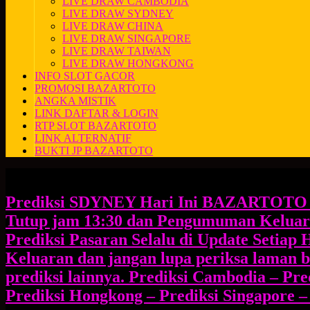
LIVE DRAW CAMBODIA
LIVE DRAW SYDNEY
LIVE DRAW CHINA
LIVE DRAW SINGAPORE
LIVE DRAW TAIWAN
LIVE DRAW HONGKONG
INFO SLOT GACOR
PROMOSI BAZARTOTO
ANGKA MISTIK
LINK DAFTAR & LOGIN
RTP SLOT BAZARTOTO
LINK ALTERNATIF
BUKTI JP BAZARTOTO
Prediksi SDYNEY Hari Ini BAZARTOTO
Tutup jam 13:30 dan Pengumuman Keluar
Prediksi Pasaran Selalu di Update Setiap 
Keluaran dan jangan lupa periksa laman 
prediksi lainnya. Prediksi Cambodia – Pre
Prediksi Hongkong – Prediksi Singapore –