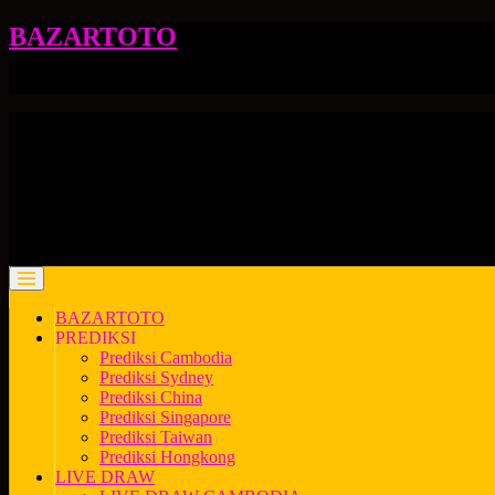
BAZARTOTO
SLOT GAMES, TOGEL LOTERY, LIVE CASINO
BAZARTOTO
PREDIKSI
Prediksi Cambodia
Prediksi Sydney
Prediksi China
Prediksi Singapore
Prediksi Taiwan
Prediksi Hongkong
LIVE DRAW