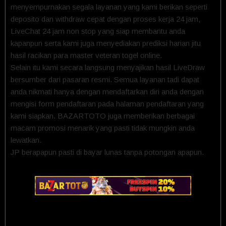
menyempurnakan segala layanan yang kami berikan seperti
deposito dan withdraw cepat dengan proses kerja 24 jam,
LiveChat 24 jam non stop yang siap membantu anda
kapanpun serta kami juga menyediakan prediksi harian jitu
hasil racikan para master veteran togel online.
Selain itu kami secara langsung menyajikan hasil LiveDraw
bersumber dari pasaran resmi. Semua layanan tadi dapat
anda nikmati hanya dengan mendaftarkan diri anda dengan
mengisi form pendaftaran pada halaman pendaftaran yang
kami siapkan. BAZARTOTO juga memberikan berbagai
macam promosi menarik yang pasti tidak mungkin anda
lewatkan.
JP berapapun pasti di bayar lunas tanpa potongan apapun.