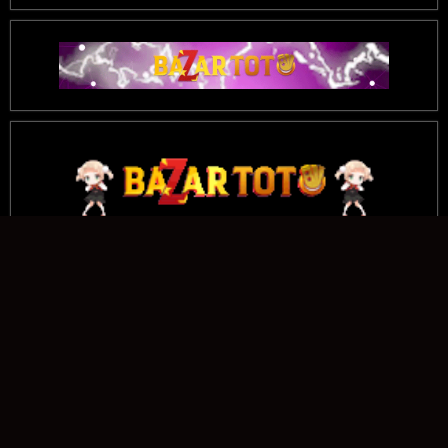
BAZAR TOTO - SITUS JUDI ONLINE RESMI AMAN DAN TERPERCAYA
©