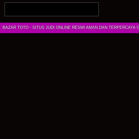
BAZAR TOTO - SITUS JUDI ONLINE RESMI AMAN DAN TERPERCAYA 