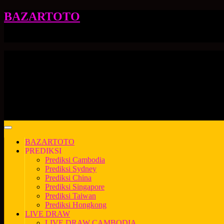
BAZARTOTO
SLOT GAMES, TOGEL LOTERY, LIVE CASINO
BAZARTOTO
PREDIKSI
Prediksi Cambodia
Prediksi Sydney
Prediksi China
Prediksi Singapore
Prediksi Taiwan
Prediksi Hongkong
LIVE DRAW
LIVE DRAW CAMBODIA