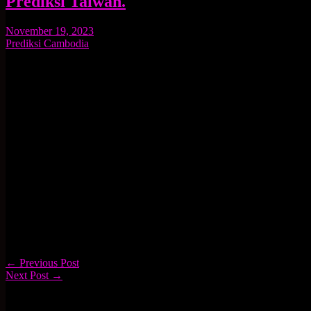
Prediksi Taiwan.
November 19, 2023
Prediksi Cambodia
Kenapa Harus Bermain bersama BAZARTOTO?
BAZARTOTO selalu berusaha memberikan layanan terbaik untuk par
selalu menyempurnakan segala layanan yang kami berikan seperti dep
dengan proses kerja 24 jam, LiveChat 24 jam non stop yang siap me
kami juga menyediakan prediksi harian jitu hasil racikan para master v
Selain itu kami secara langsung menyajikan hasil LiveDraw bersumbe
layanan tadi dapat anda nikmati hanya dengan mendaftarkan diri and
pendaftaran pada halaman pendaftaran yang kami siapkan. BAZAR
macam promosi menarik yang pasti tidak mungkin anda lewatkan.
JP berapapun pasti di bayar lunas tanpa potongan apapun.
← Previous Post
Next Post →