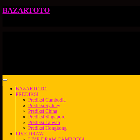
BAZARTOTO
SLOT GAMES, TOGEL LOTERY, LIVE CASINO
BAZARTOTO
PREDIKSI
Prediksi Cambodia
Prediksi Sydney
Prediksi China
Prediksi Singapore
Prediksi Taiwan
Prediksi Hongkong
LIVE DRAW
LIVE DRAW CAMBODIA