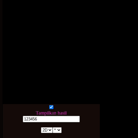
Generator B B F S
Tampilkan hasil