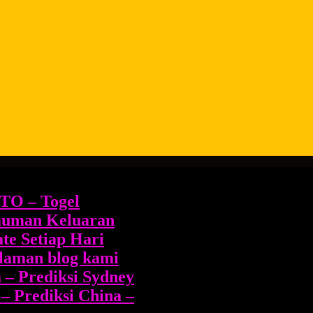
TO – Togel
muman Keluaran
ate Setiap Hari
 laman blog kami
 – Prediksi Sydney
– Prediksi China –