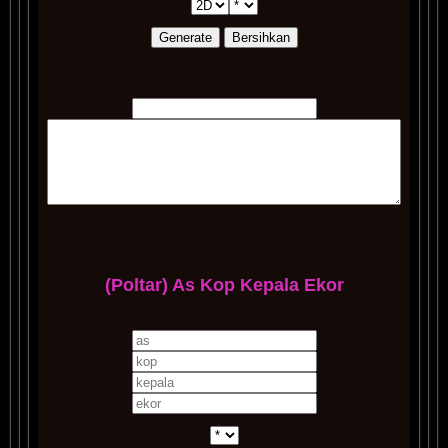
(Poltar) As Kop Kepala Ekor