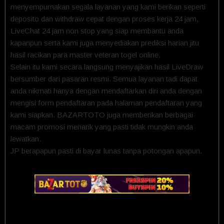
menyempurnakan segala layanan yang kami berikan seperti
deposito dan withdraw cepat dengan proses kerja 24 jam,
LiveChat 24 jam non stop yang siap membantu anda
kapanpun serta kami juga menyediakan prediksi harian jitu
hasil racikan para master veteran togel online.
Selain itu kami secara langsung menyajikan hasil LiveDraw
bersumber dari pasaran resmi. Semua layanan tadi dapat
anda nikmati hanya dengan mendaftarkan diri anda dengan
mengisi form pendaftaran pada halaman pendaftaran yang
kami siapkan. BAZARTOTO juga memberikan berbagai
macam promosi menarik yang pasti tidak mungkin anda
lewatkan.
JP berapapun pasti di bayar lunas tanpa potongan apapun.