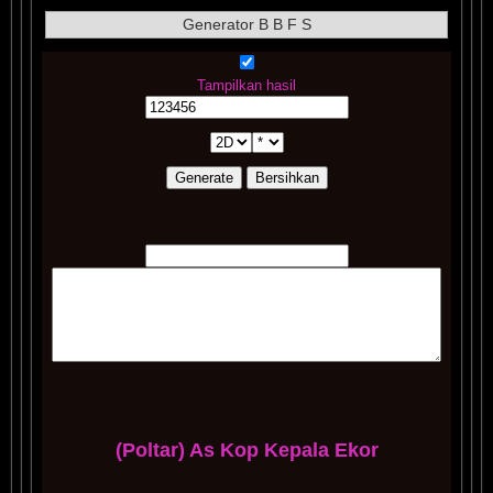
Generator B B F S
Tampilkan hasil
(Poltar) As Kop Kepala Ekor