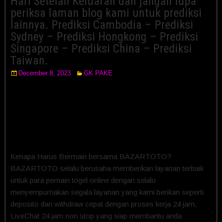
Hari Setelah Keluaran dan jangan lupa
periksa laman blog kami untuk prediksi
lainnya. Prediksi Cambodia – Prediksi
Sydney – Prediksi Hongkong – Prediksi
Singapore – Prediksi China – Prediksi
Taiwan.
December 8, 2023
GK PAKE
Kenapa Harus Bermain bersama BAZARTOTO?
BAZARTOTO selalu berusaha memberikan layanan terbaik
untuk para pemain togel online dengan selalu
menyempurnakan segala layanan yang kami berikan seperti
deposito dan withdraw cepat dengan proses kerja 24 jam,
LiveChat 24 jam non stop yang siap membantu anda