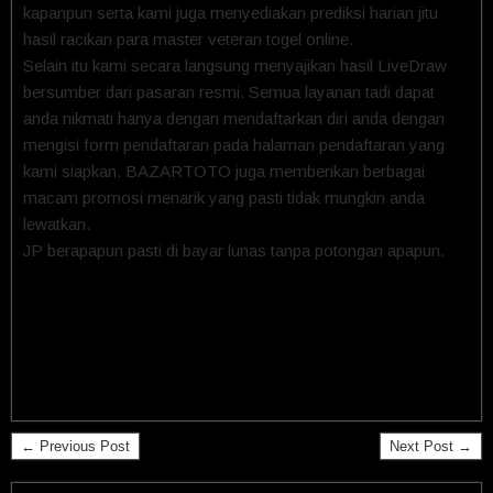
kapanpun serta kami juga menyediakan prediksi harian jitu
hasil racikan para master veteran togel online.
Selain itu kami secara langsung menyajikan hasil LiveDraw
bersumber dari pasaran resmi. Semua layanan tadi dapat
anda nikmati hanya dengan mendaftarkan diri anda dengan
mengisi form pendaftaran pada halaman pendaftaran yang
kami siapkan. BAZARTOTO juga memberikan berbagai
macam promosi menarik yang pasti tidak mungkin anda
lewatkan.
JP berapapun pasti di bayar lunas tanpa potongan apapun.
← Previous Post
Next Post →