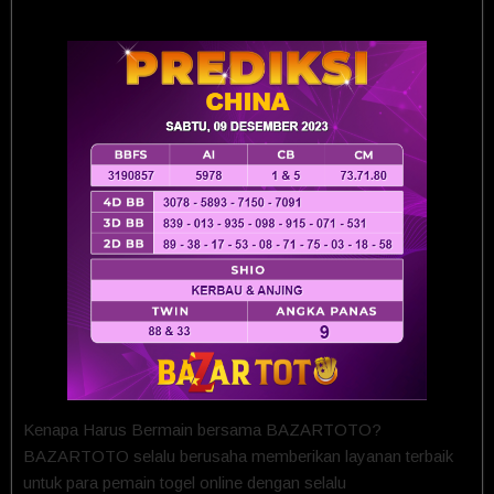
Kenapa Harus Bermain bersama BAZARTOTO?
BAZARTOTO selalu berusaha memberikan layanan terbaik
untuk para pemain togel online dengan selalu