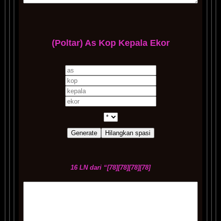
(Poltar) As Kop Kepala Ekor
16 LN dari “[78][78][78][78]