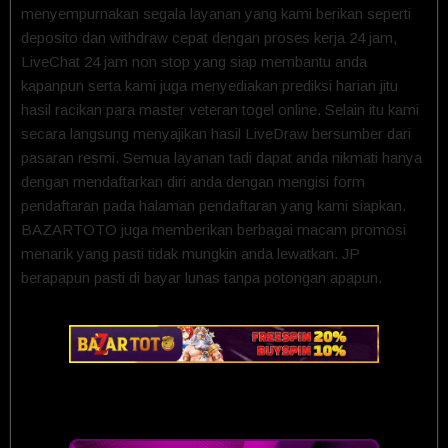
menyempurnakan segala layanan yang kami berikan seperti
deposito dan withdraw cepat dengan proses kerja 24 jam,
LiveChat 24 jam non stop yang siap membantu anda
kapanpun serta kami juga menyediakan prediksi harian jitu
hasil racikan para master veteran togel online. Selain itu kami
secara langsung menyajikan hasil LiveDraw bersumber dari
pasaran resmi. Semua layanan tadi dapat anda nikmati hanya
dengan mendaftarkan diri anda dengan mengisi form
pendaftaran pada halaman pendaftaran yang kami siapkan.
BAZARTOTO juga memberikan berbagai macam promosi
menarik yang pasti tidak mungkin anda lewatkan. JP
berapapun pasti di bayar lunas tanpa potongan apapun.