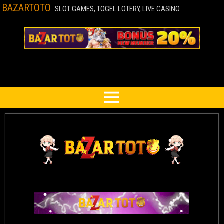
BAZARTOTO
SLOT GAMES, TOGEL LOTERY, LIVE CASINO