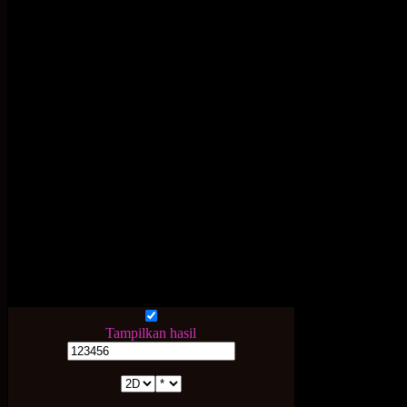
Generator B B F S
Tampilkan hasil