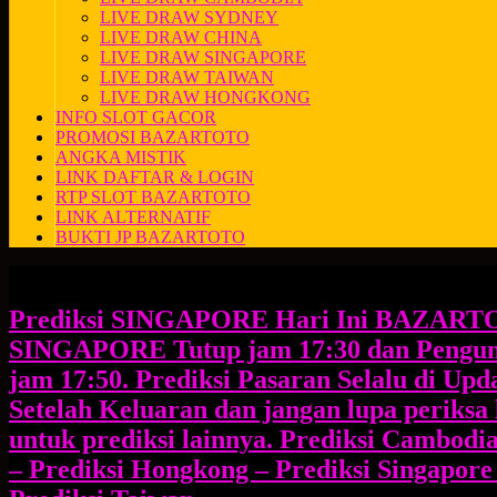
LIVE DRAW SYDNEY
LIVE DRAW CHINA
LIVE DRAW SINGAPORE
LIVE DRAW TAIWAN
LIVE DRAW HONGKONG
INFO SLOT GACOR
PROMOSI BAZARTOTO
ANGKA MISTIK
LINK DAFTAR & LOGIN
RTP SLOT BAZARTOTO
LINK ALTERNATIF
BUKTI JP BAZARTOTO
Prediksi SINGAPORE Hari Ini BAZARTO
SINGAPORE Tutup jam 17:30 dan Pengu
jam 17:50. Prediksi Pasaran Selalu di Upd
Setelah Keluaran dan jangan lupa periksa
untuk prediksi lainnya. Prediksi Cambodia
– Prediksi Hongkong – Prediksi Singapore 