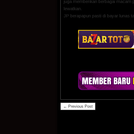
juga memberikan berbagai macam pr
lewatkan.
JP berapapun pasti di bayar lunas 
← Previous Post