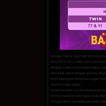
Kenapa Harus Bermain bersama
BAZARTOTO selalu berusaha member
dengan selalu menyempurnakan sega
withdraw cepat dengan proses kerj
anda kapanpun serta kami juga menye
veteran togel online.
Selain itu kami secara langsung me
Semua layanan tadi dapat anda nik
mengisi form pendaftaran pada h