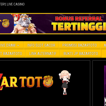
ERY, LIVE CASINO
LIVE DRAW
INFO SLOT GACOR
PROMOSI BAZARTOTO
A
OT BAZARTOTO
LINK ALTERNATIF
BUKTI JP BAZARTOTO