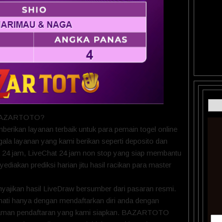
 BAZARTOTO?
ikan layanan terbaik untuk para pemain togel online
la layanan yang kami berikan seperti deposito dan
a 24 jam, LiveChat 24 jam non stop yang siap membantu
diakan prediksi harian jitu hasil racikan para master
nyajikan hasil LiveDraw bersumber dari pasaran resmi.
mati hanya dengan mendaftarkan diri anda dengan
alaman pendaftaran yang kami siapkan. BAZARTOTO