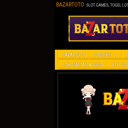
BAZARTOTO
SLOT GAMES, TOGEL LOT
BAZARTOTO
PREDIKSI
LINK DAFTAR & LOGIN
RTP SL