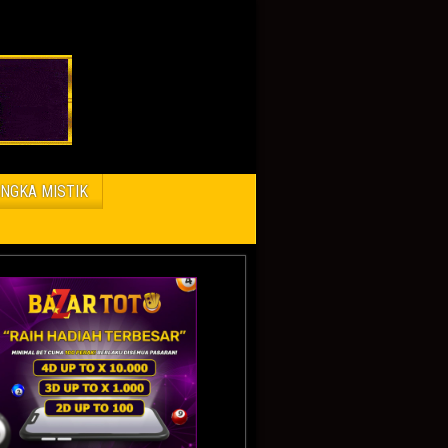
NGKA MISTIK