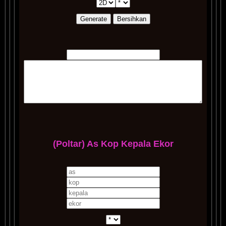
(Poltar) As Kop Kepala Ekor