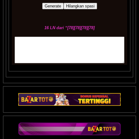
16 LN dari “[78][78][78][78]