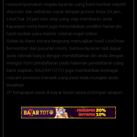
menyempurnakan segala layanan yang kami berikan seperti
deposito dan withdraw cepat dengan proses kerja 24 jam,
LiveChat 24 jam non stop yang siap membantu anda
kapanpun serta kami juga menyediakan prediksi harian jitu
hasil racikan para master veteran togel online.
Selain itu kami secara langsung menyajikan hasil LiveDraw
bersumber dari pasaran resmi. Semua layanan tadi dapat
anda nikmati hanya dengan mendaftarkan diri anda dengan
mengisi form pendaftaran pada halaman pendaftaran yang
kami siapkan. BAZARTOTO juga memberikan berbagai
macam promosi menarik yang pasti tidak mungkin anda
lewatkan.
JP berapapun pasti di bayar lunas tanpa potongan apapun.