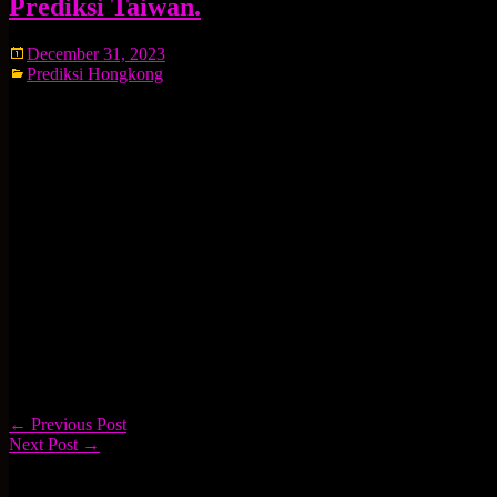
Prediksi Taiwan.
December 31, 2023
Prediksi Hongkong
Kenapa Harus Bermain bersama BAZARTOTO?
BAZARTOTO selalu berusaha memberikan layanan terbaik untuk par
selalu menyempurnakan segala layanan yang kami berikan seperti dep
dengan proses kerja 24 jam, LiveChat 24 jam non stop yang siap me
kami juga menyediakan prediksi harian jitu hasil racikan para master v
Selain itu kami secara langsung menyajikan hasil LiveDraw bersumbe
layanan tadi dapat anda nikmati hanya dengan mendaftarkan diri and
pendaftaran pada halaman pendaftaran yang kami siapkan. BAZAR
macam promosi menarik yang pasti tidak mungkin anda lewatkan.
JP berapapun pasti di bayar lunas tanpa potongan apapun.
← Previous Post
Next Post →