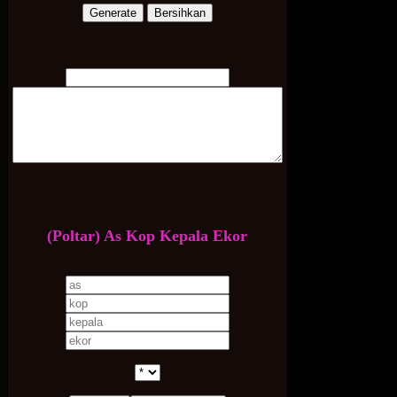
(Poltar) As Kop Kepala Ekor