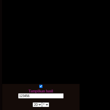
Generator B B F S
Tampilkan hasil