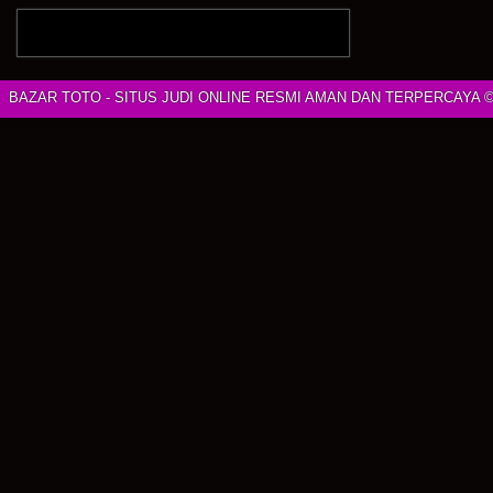
BAZAR TOTO - SITUS JUDI ONLINE RESMI AMAN DAN TERPERCAYA 