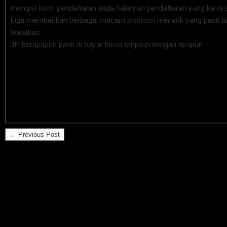
mengisi form pendaftaran pada halaman pendaftaran yang ka
juga memberikan berbagai macam promosi menarik yang pasti t
lewatkan.
JP berapapun pasti di bayar lunas tanpa potongan apapun.
← Previous Post