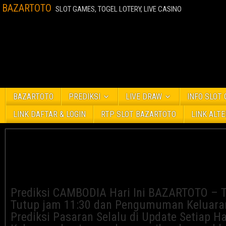
BAZARTOTO
SLOT GAMES, TOGEL LOTERY, LIVE CASINO
BAZARTOTO
PREDIKSI
LIVE DRAW
INFO SLOT
LINK DAFTAR & LOGIN
RTP SLOT BAZARTOTO
LINK ALTE
Prediksi CAMBODIA Hari Ini BAZARTOTO –
Tutup jam 11:30 dan Pengumuman Keluaran
Prediksi Pasaran Selalu di Update Setiap Ha