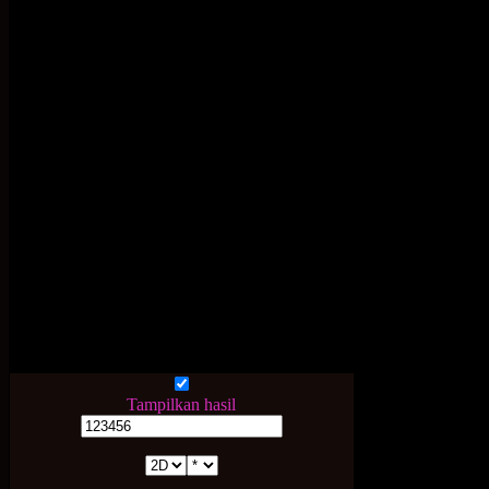
Generator B B F S
Tampilkan hasil