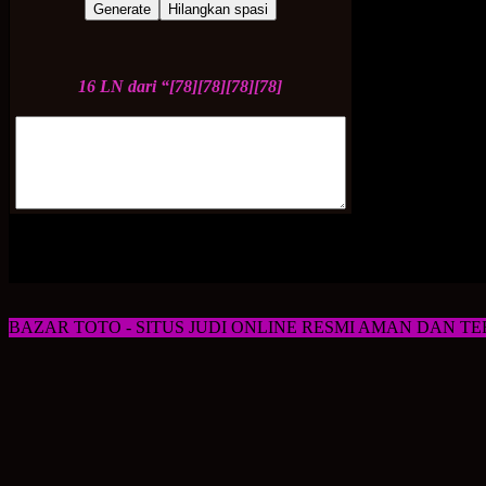
16 LN dari “[78][78][78][78]
BAZAR TOTO - SITUS JUDI ONLINE RESMI AMAN DAN T