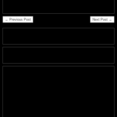
← Previous Post
Next Post →