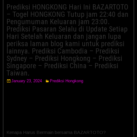
Prediksi HONGKONG Hari Ini BAZARTOTO
– Togel HONGKONG Tutup jam 22:40 dan
Pengumuman Keluaran jam 23:00.
Prediksi Pasaran Selalu di Update Setiap
Hari Setelah Keluaran dan jangan lupa
periksa laman blog kami untuk prediksi
lainnya. Prediksi Cambodia – Prediksi
Sydney – Prediksi Hongkong – Prediksi
Singapore – Prediksi China – Prediksi
Taiwan.
January 23, 2024
Prediksi Hongkong
Kenapa Harus Bermain bersama BAZARTOTO?