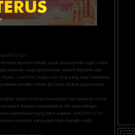
 BAZARTOTO?
ikan layanan terbaik untuk para pemain togel online
la layanan yang kami berikan seperti deposito dan
a 24 jam, LiveChat 24 jam non stop yang siap membantu
diakan prediksi harian jitu hasil racikan para master
nyajikan hasil LiveDraw bersumber dari pasaran resmi.
mati hanya dengan mendaftarkan diri anda dengan
alaman pendaftaran yang kami siapkan. BAZARTOTO
omosi menarik yang pasti tidak mungkin anda
tanpa potongan apapun.