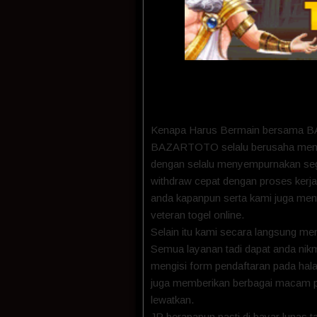
Kenapa Harus Bermain bersama
BAZARTOTO selalu berusaha member
dengan selalu menyempurnakan sega
withdraw cepat dengan proses kerj
anda kapanpun serta kami juga menye
veteran togel online.
Selain itu kami secara langsung me
Semua layanan tadi dapat anda nik
mengisi form pendaftaran pada h
juga memberikan berbagai macam pr
lewatkan.
JP berapapun pasti di bayar lunas 