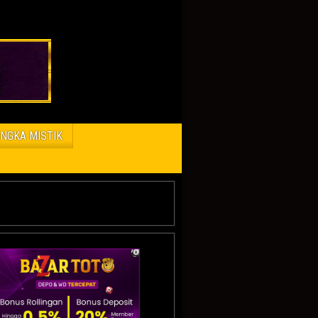
NGKA MISTIK