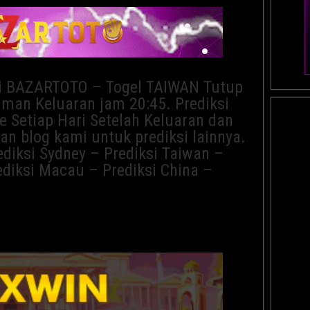
ni BAZARTOTO – Togel TAIWAN Tutup
an Keluaran jam 20:45. Prediksi
e Setiap Hari Setelah Keluaran dan
an blog kami untuk prediksi lainnya.
diksi Sydney – Prediksi Taiwan –
ediksi Macau – Prediksi China –