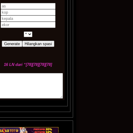
16 LN dari “[78][78][78][78]