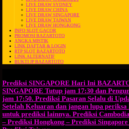
LIVE DRAW SYDNEY
LIVE DRAW CHINA
LIVE DRAW SINGAPORE
LIVE DRAW TAIWAN
LIVE DRAW HONGKONG
INFO SLOT GACOR
PROMOSI BAZARTOTO
ANGKA MISTIK
LINK DAFTAR & LOGIN
RTP SLOT BAZARTOTO
LINK ALTERNATIF
BUKTI JP BAZARTOTO
Prediksi SINGAPORE Hari Ini BAZARTO
SINGAPORE Tutup jam 17:30 dan Pengu
jam 17:50. Prediksi Pasaran Selalu di Upd
Setelah Keluaran dan jangan lupa periksa
untuk prediksi lainnya. Prediksi Cambodia
– Prediksi Hongkong – Prediksi Singapore 