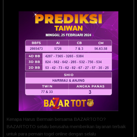
Kenapa Harus Bermain bersama BAZARTOTO?
BAZARTOTO selalu berusaha memberikan layanan terbaik
untuk para pemain togel online dengan selalu