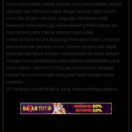
menyempurnakan segala layanan yang kami berikan seperti
deposito dan withdraw cepat dengan proses kerja 24 jam,
LiveChat 24 jam non stop yang siap membantu anda
kapanpun serta kami juga menyediakan prediksi harian jitu
hasil racikan para master veteran togel online.
Selain itu kami secara langsung menyajikan hasil LiveDraw
bersumber dari pasaran resmi. Semua layanan tadi dapat
anda nikmati hanya dengan mendaftarkan diri anda dengan
mengisi form pendaftaran pada halaman pendaftaran yang
kami siapkan. BAZARTOTO juga memberikan berbagai
macam promosi menarik yang pasti tidak mungkin anda
lewatkan.
JP berapapun pasti di bayar lunas tanpa potongan apapun.