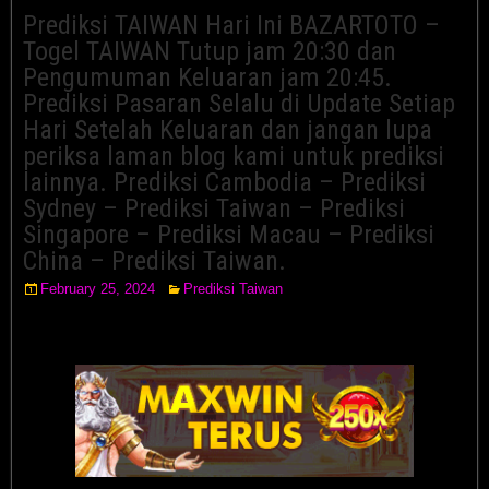
Prediksi TAIWAN Hari Ini BAZARTOTO –
Togel TAIWAN Tutup jam 20:30 dan
Pengumuman Keluaran jam 20:45.
Prediksi Pasaran Selalu di Update Setiap
Hari Setelah Keluaran dan jangan lupa
periksa laman blog kami untuk prediksi
lainnya. Prediksi Cambodia – Prediksi
Sydney – Prediksi Taiwan – Prediksi
Singapore – Prediksi Macau – Prediksi
China – Prediksi Taiwan.
February 25, 2024
Prediksi Taiwan