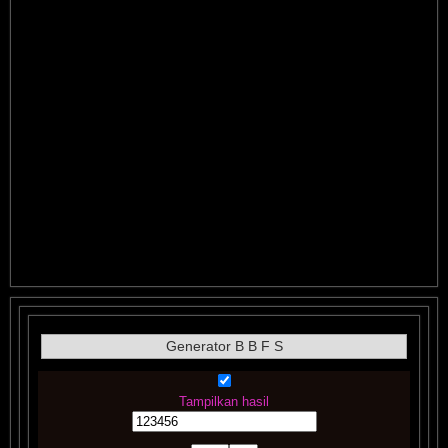
Generator B B F S
Tampilkan hasil