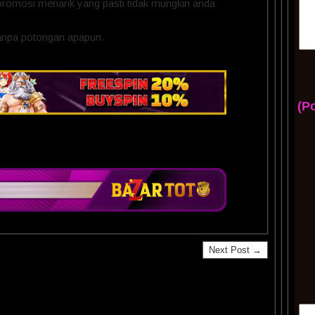
omosi menarik yang pasti tidak mungkin anda
tanpa potongan apapun.
(P
Next Post →