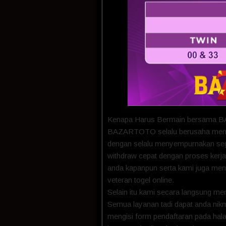
Kenapa Harus Bermain bersama
BAZARTOTO selalu berusaha member
dengan selalu menyempurnakan sega
withdraw cepat dengan proses kerj
anda kapanpun serta kami juga menye
veteran togel online.
Selain itu kami secara langsung me
Semua layanan tadi dapat anda nik
mengisi form pendaftaran pada h