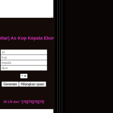
oltar) As Kop Kepala Ekor
16 LN dari “[78][78][78][78]