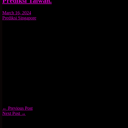
Prediksi Taiwan.
March 16, 2024
Prediksi Singapore
Kenapa Harus Bermain bersama BAZARTOTO?
BAZARTOTO selalu berusaha memberikan layanan terbaik untuk par
selalu menyempurnakan segala layanan yang kami berikan seperti dep
dengan proses kerja 24 jam, LiveChat 24 jam non stop yang siap me
kami juga menyediakan prediksi harian jitu hasil racikan para master v
Selain itu kami secara langsung menyajikan hasil LiveDraw bersumbe
layanan tadi dapat anda nikmati hanya dengan mendaftarkan diri and
pendaftaran pada halaman pendaftaran yang kami siapkan. BAZAR
macam promosi menarik yang pasti tidak mungkin anda lewatkan.
JP berapapun pasti di bayar lunas tanpa potongan apapun.
← Previous Post
Next Post →