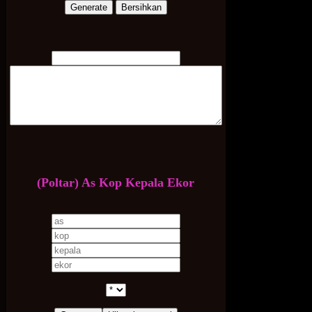
(Poltar) As Kop Kepala Ekor