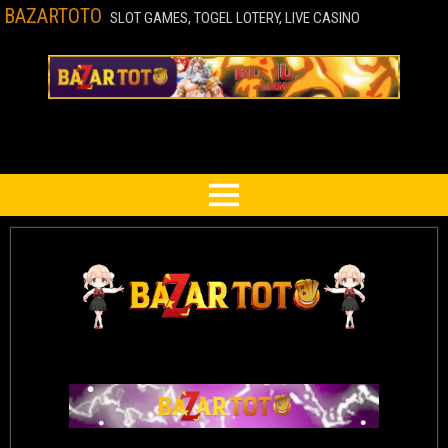
BAZARTOTO
SLOT GAMES, TOGEL LOTERY, LIVE CASINO