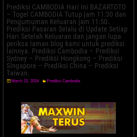
Prediksi CAMBODIA Hari Ini BAZARTOTO
– Togel CAMBODIA Tutup jam 11:30 dan
Pengumuman Keluaran jam 11:50.
Prediksi Pasaran Selalu di Update Setiap
Hari Setelah Keluaran dan jangan lupa
periksa laman blog kami untuk prediksi
lainnya. Prediksi Cambodia – Prediksi
Sydney – Prediksi Hongkong – Prediksi
Singapore – Prediksi China – Prediksi
Taiwan.
March 23, 2024
Prediksi Cambodia