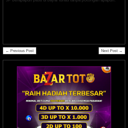
← Previous Post
Next Post →