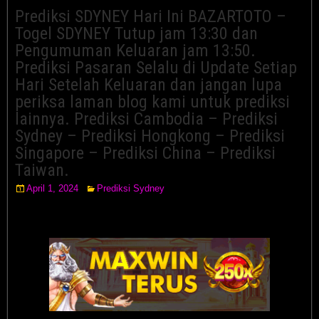
Prediksi SDYNEY Hari Ini BAZARTOTO –
Togel SDYNEY Tutup jam 13:30 dan
Pengumuman Keluaran jam 13:50.
Prediksi Pasaran Selalu di Update Setiap
Hari Setelah Keluaran dan jangan lupa
periksa laman blog kami untuk prediksi
lainnya. Prediksi Cambodia – Prediksi
Sydney – Prediksi Hongkong – Prediksi
Singapore – Prediksi China – Prediksi
Taiwan.
April 1, 2024
Prediksi Sydney