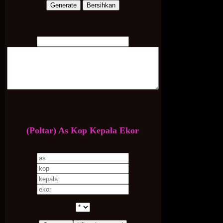
(Poltar) As Kop Kepala Ekor