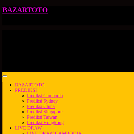
BAZARTOTO
SLOT GAMES, TOGEL LOTERY, LIVE CASINO
BAZARTOTO
PREDIKSI
Prediksi Cambodia
Prediksi Sydney
Prediksi China
Prediksi Singapore
Prediksi Taiwan
Prediksi Hongkong
LIVE DRAW
LIVE DRAW CAMBODIA