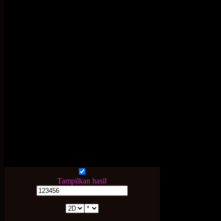
Generator B B F S
Tampilkan hasil