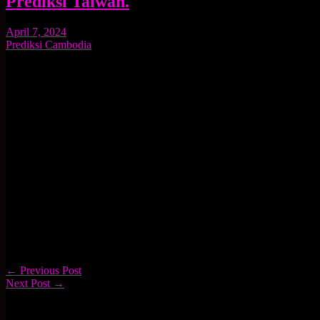
Prediksi Taiwan.
April 7, 2024
Prediksi Cambodia
Kenapa Harus Bermain bersama BAZARTOTO?
BAZARTOTO selalu berusaha memberikan layanan terbaik untuk par
selalu menyempurnakan segala layanan yang kami berikan seperti dep
dengan proses kerja 24 jam, LiveChat 24 jam non stop yang siap me
kami juga menyediakan prediksi harian jitu hasil racikan para master v
Selain itu kami secara langsung menyajikan hasil LiveDraw bersumbe
layanan tadi dapat anda nikmati hanya dengan mendaftarkan diri and
pendaftaran pada halaman pendaftaran yang kami siapkan. BAZAR
macam promosi menarik yang pasti tidak mungkin anda lewatkan.
JP berapapun pasti di bayar lunas tanpa potongan apapun.
← Previous Post
Next Post →