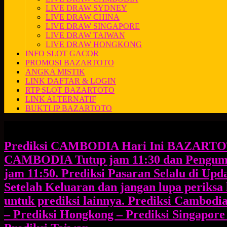
LIVE DRAW SYDNEY
LIVE DRAW CHINA
LIVE DRAW SINGAPORE
LIVE DRAW TAIWAN
LIVE DRAW HONGKONG
INFO SLOT GACOR
PROMOSI BAZARTOTO
ANGKA MISTIK
LINK DAFTAR & LOGIN
RTP SLOT BAZARTOTO
LINK ALTERNATIF
BUKTI JP BAZARTOTO
Prediksi CAMBODIA Hari Ini BAZARTO
CAMBODIA Tutup jam 11:30 dan Pengu
jam 11:50. Prediksi Pasaran Selalu di Upd
Setelah Keluaran dan jangan lupa periksa
untuk prediksi lainnya. Prediksi Cambodia
– Prediksi Hongkong – Prediksi Singapore 