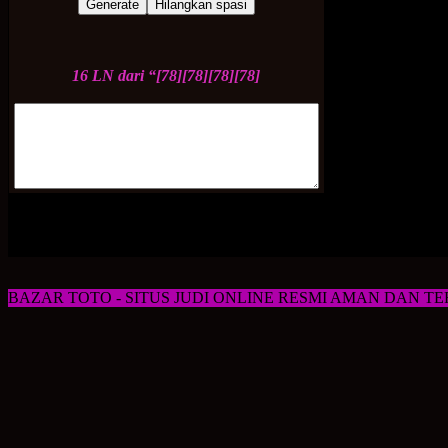
16 LN dari “[78][78][78][78]
BAZAR TOTO - SITUS JUDI ONLINE RESMI AMAN DAN T