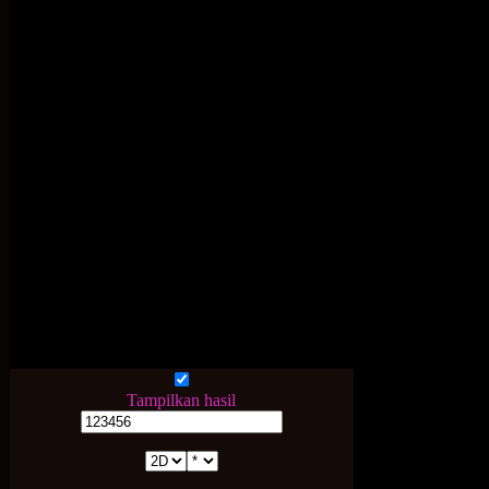
Generator B B F S
Tampilkan hasil