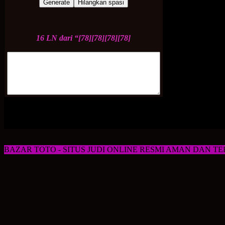
16 LN dari “[78][78][78][78]
BAZAR TOTO - SITUS JUDI ONLINE RESMI AMAN DAN T