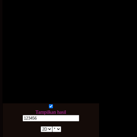
Generator B B F S
Tampilkan hasil