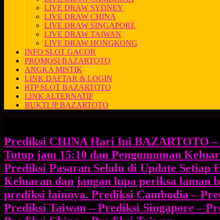
LIVE DRAW SYDNEY
LIVE DRAW CHINA
LIVE DRAW SINGAPORE
LIVE DRAW TAIWAN
LIVE DRAW HONGKONG
INFO SLOT GACOR
PROMOSI BAZARTOTO
ANGKA MISTIK
LINK DAFTAR & LOGIN
RTP SLOT BAZARTOTO
LINK ALTERNATIF
BUKTI JP BAZARTOTO
Prediksi CHINA Hari Ini BAZARTOTO –
Tutup jam 15:10 dan Pengumuman Keluar
Prediksi Pasaran Selalu di Update Setiap 
Keluaran dan jangan lupa periksa laman 
prediksi lainnya. Prediksi Cambodia – Pre
Prediksi Taiwan – Prediksi Singapore – P