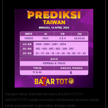
Kenapa Harus Bermain bersama BAZARTOTO?
BAZARTOTO selalu berusaha memberikan layanan terbaik
untuk para pemain togel online dengan selalu