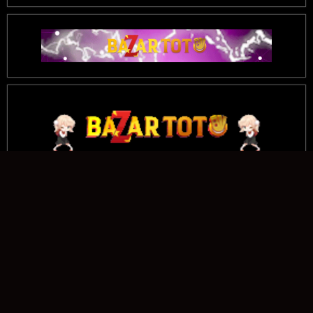
BAZAR TOTO - SITUS JUDI ONLINE RESMI AMAN DAN TERPERCAYA
©