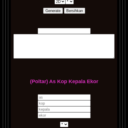
(Poltar) As Kop Kepala Ekor