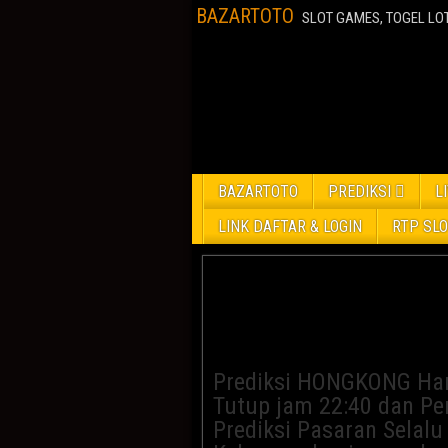
BAZARTOTO
SLOT GAMES, TOGEL LOT
BAZARTOTO
PREDIKSI
L
LINK DAFTAR & LOGIN
RTP SL
Prediksi HONGKONG Ha
Tutup jam 22:40 dan P
Prediksi Pasaran Selalu