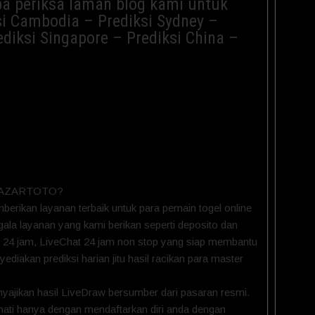
pa periksa laman blog kami untuk
ksi Cambodia – Prediksi Sydney –
diksi Singapore – Prediksi China –
 BAZARTOTO?
ikan layanan terbaik untuk para pemain togel online
la layanan yang kami berikan seperti deposito dan
a 24 jam, LiveChat 24 jam non stop yang siap membantu
diakan prediksi harian jitu hasil racikan para master
nyajikan hasil LiveDraw bersumber dari pasaran resmi.
mati hanya dengan mendaftarkan diri anda dengan