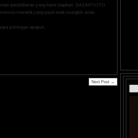
alaman pendaftaran yang kami siapkan. BAZARTOTO
omosi menarik yang pasti tidak mungkin anda
tanpa potongan apapun.
Next Post →