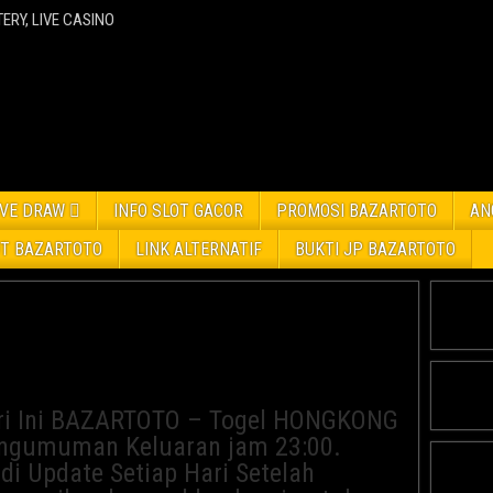
ERY, LIVE CASINO
IVE DRAW
INFO SLOT GACOR
PROMOSI BAZARTOTO
AN
OT BAZARTOTO
LINK ALTERNATIF
BUKTI JP BAZARTOTO
ri Ini BAZARTOTO – Togel HONGKONG
engumuman Keluaran jam 23:00.
 di Update Setiap Hari Setelah