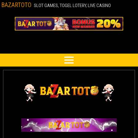
BAZARTOTO
SLOT GAMES, TOGEL LOTERY, LIVE CASINO