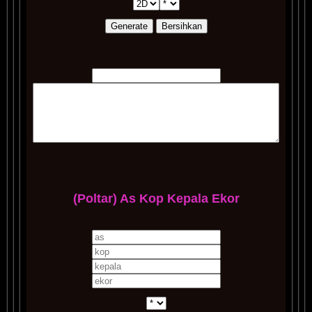
(Poltar) As Kop Kepala Ekor