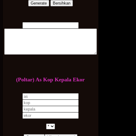
(Poltar) As Kop Kepala Ekor