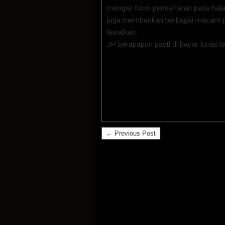
mengisi form pendaftaran pada h
juga memberikan berbagai macam pr
lewatkan.
JP berapapun pasti di bayar lunas 
← Previous Post