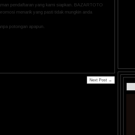
alaman pendaftaran yang kami siapkan. BAZARTOTO
omosi menarik yang pasti tidak mungkin anda
tanpa potongan apapun.
Next Post →