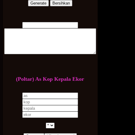
(Poltar) As Kop Kepala Ekor