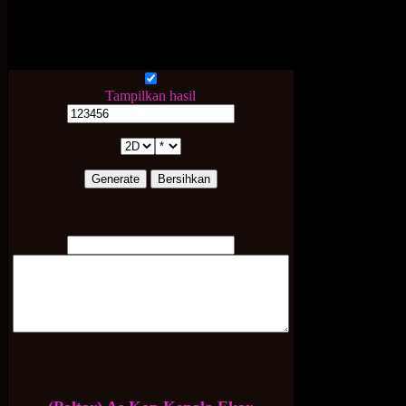
Generator B B F S
Tampilkan hasil