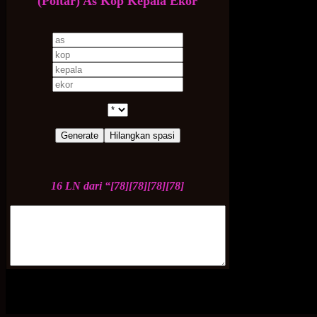
(Poltar) As Kop Kepala Ekor
16 LN dari “[78][78][78][78]