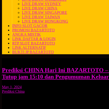
LIVE DRAW SYDNEY
LIVE DRAW CHINA
LIVE DRAW SINGAPORE
LIVE DRAW TAIWAN
LIVE DRAW HONGKONG
INFO SLOT GACOR
PROMOSI BAZARTOTO
ANGKA MISTIK
LINK DAFTAR & LOGIN
RTP SLOT BAZARTOTO
LINK ALTERNATIF
BUKTI JP BAZARTOTO
Prediksi CHINA Hari Ini BAZARTOTO –
Tutup jam 15:10 dan Pengumuman Keluar
May 1, 2024
Prediksi China