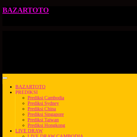
BAZARTOTO
SLOT GAMES, TOGEL LOTERY, LIVE CASINO
BAZARTOTO
PREDIKSI
Prediksi Cambodia
Prediksi Sydney
Prediksi China
Prediksi Singapore
Prediksi Taiwan
Prediksi Hongkong
LIVE DRAW
LIVE DRAW CAMBODIA