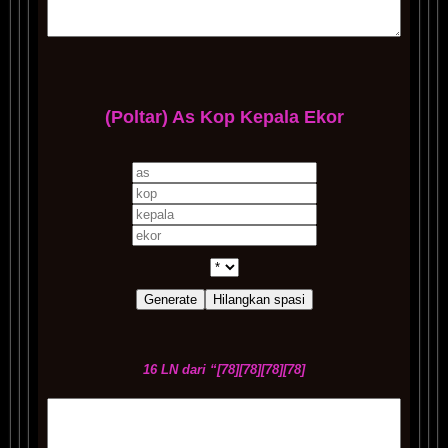
(Poltar) As Kop Kepala Ekor
16 LN dari “[78][78][78][78]