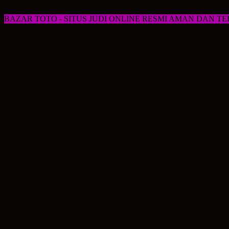
BAZAR TOTO - SITUS JUDI ONLINE RESMI AMAN DAN T