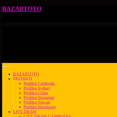
BAZARTOTO
SLOT GAMES, TOGEL LOTERY, LIVE CASINO
BAZARTOTO
PREDIKSI
Prediksi Cambodia
Prediksi Sydney
Prediksi China
Prediksi Singapore
Prediksi Taiwan
Prediksi Hongkong
LIVE DRAW
LIVE DRAW CAMBODIA