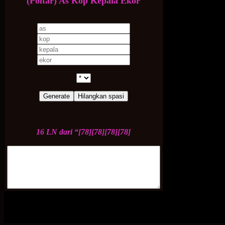
(Poltar) As Kop Kepala Ekor
16 LN dari “[78][78][78][78]