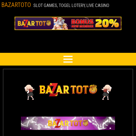
BAZARTOTO
SLOT GAMES, TOGEL LOTERY, LIVE CASINO