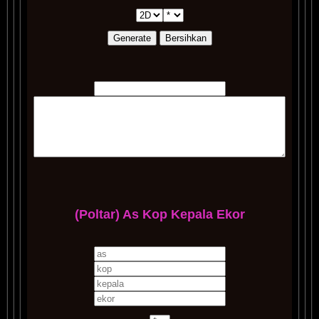
(Poltar) As Kop Kepala Ekor