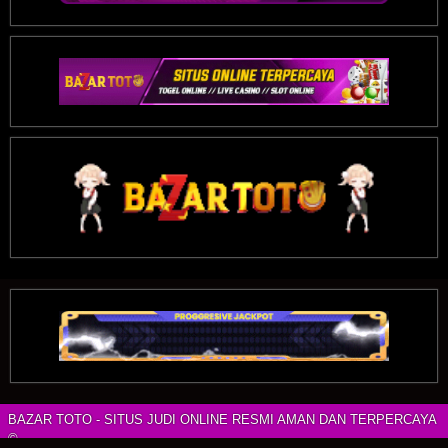
BAZAR TOTO - SITUS JUDI ONLINE RESMI AMAN DAN TERPERCAYA
©