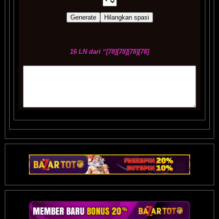
16 LN dari “[78][78][78][78]