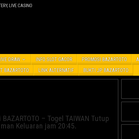
ERY, LIVE CASINO
LIVE DRAW
INFO SLOT GACOR
PROMOSI BAZARTOTO
A
OT BAZARTOTO
LINK ALTERNATIF
BUKTI JP BAZARTOTO
ni BAZARTOTO – Togel TAIWAN Tutup
man Keluaran jam 20:45.