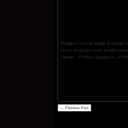
Prediksi Pasaran Selalu di Update S
laman blog kami untuk prediksi lain
Taiwan – Prediksi Singapore – Pred
← Previous Post