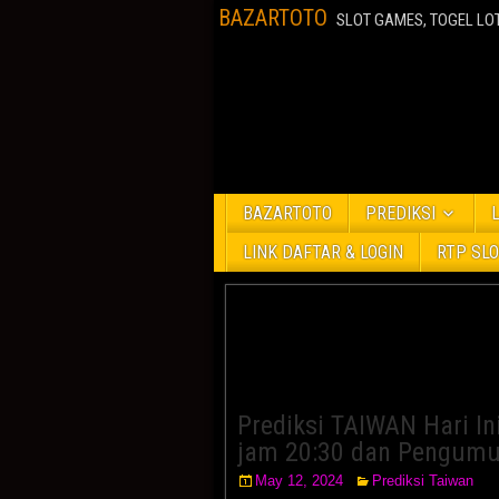
BAZARTOTO
SLOT GAMES, TOGEL LOT
BAZARTOTO
PREDIKSI
LINK DAFTAR & LOGIN
RTP SL
Prediksi TAIWAN Hari I
jam 20:30 dan Pengumu
May 12, 2024
Prediksi Taiwan