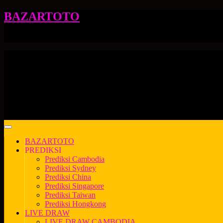
BAZARTOTO
SLOT GAMES, TOGEL LOTERY, LIVE CASINO
BAZARTOTO
PREDIKSI
Prediksi Cambodia
Prediksi Sydney
Prediksi China
Prediksi Singapore
Prediksi Taiwan
Prediksi Hongkong
LIVE DRAW
LIVE DRAW CAMBODIA