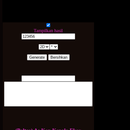
Generator B B F S
Tampilkan hasil