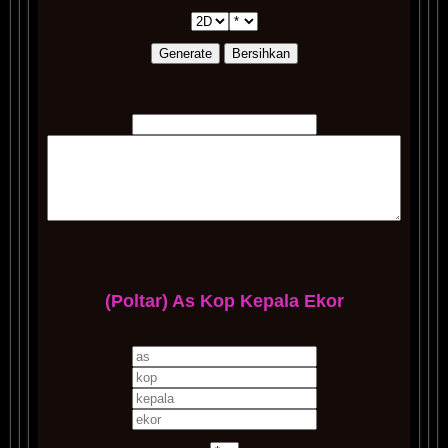
(Poltar) As Kop Kepala Ekor