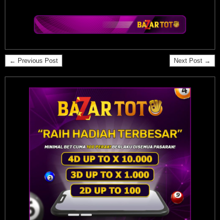
← Previous Post
Next Post →