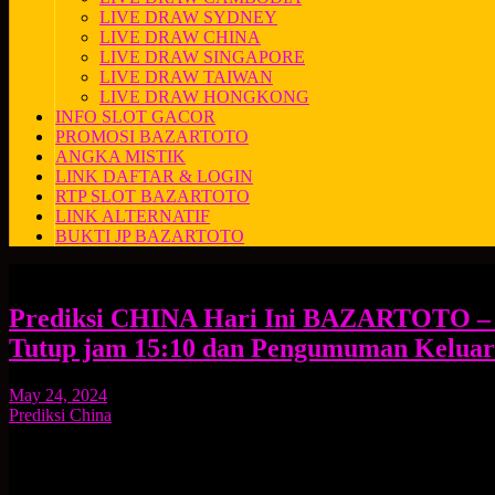
LIVE DRAW SYDNEY
LIVE DRAW CHINA
LIVE DRAW SINGAPORE
LIVE DRAW TAIWAN
LIVE DRAW HONGKONG
INFO SLOT GACOR
PROMOSI BAZARTOTO
ANGKA MISTIK
LINK DAFTAR & LOGIN
RTP SLOT BAZARTOTO
LINK ALTERNATIF
BUKTI JP BAZARTOTO
Prediksi CHINA Hari Ini BAZARTOTO –
Tutup jam 15:10 dan Pengumuman Keluar
May 24, 2024
Prediksi China