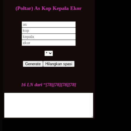
(Poltar) As Kop Kepala Ekor
16 LN dari “[78][78][78][78]