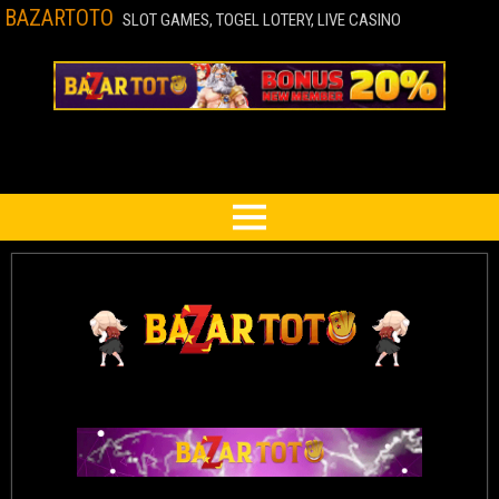
BAZARTOTO
SLOT GAMES, TOGEL LOTERY, LIVE CASINO