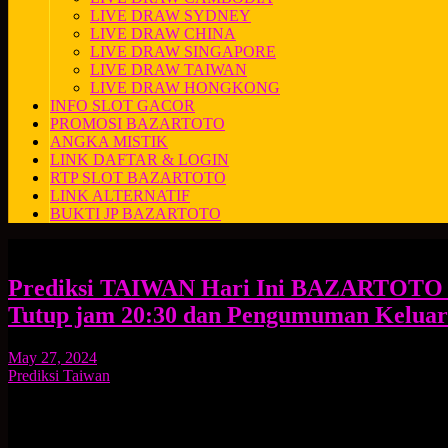
LIVE DRAW SYDNEY
LIVE DRAW CHINA
LIVE DRAW SINGAPORE
LIVE DRAW TAIWAN
LIVE DRAW HONGKONG
INFO SLOT GACOR
PROMOSI BAZARTOTO
ANGKA MISTIK
LINK DAFTAR & LOGIN
RTP SLOT BAZARTOTO
LINK ALTERNATIF
BUKTI JP BAZARTOTO
Prediksi TAIWAN Hari Ini BAZARTOTO 
Tutup jam 20:30 dan Pengumuman Keluar
May 27, 2024
Prediksi Taiwan