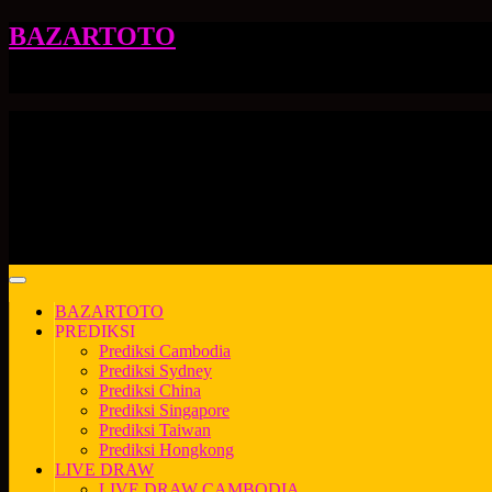
BAZARTOTO
SLOT GAMES, TOGEL LOTERY, LIVE CASINO
BAZARTOTO
PREDIKSI
Prediksi Cambodia
Prediksi Sydney
Prediksi China
Prediksi Singapore
Prediksi Taiwan
Prediksi Hongkong
LIVE DRAW
LIVE DRAW CAMBODIA