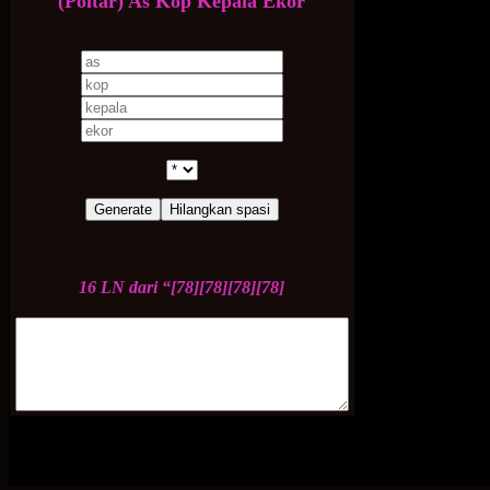
(Poltar) As Kop Kepala Ekor
16 LN dari “[78][78][78][78]