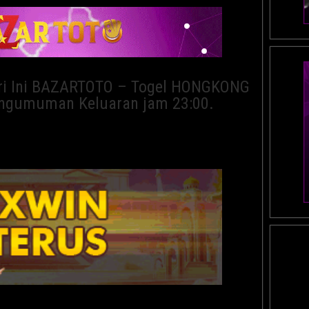
ri Ini BAZARTOTO – Togel HONGKONG
engumuman Keluaran jam 23:00.