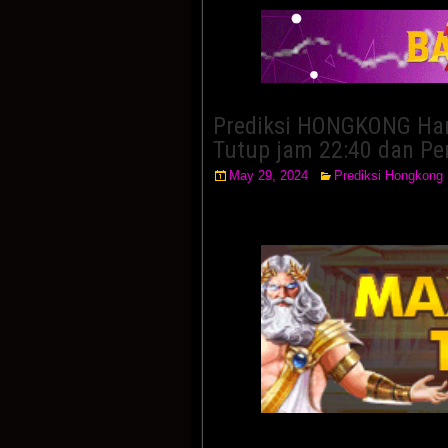
Prediksi HONGKONG Ha
Tutup jam 22:40 dan P
May 29, 2024
Prediksi Hongkong