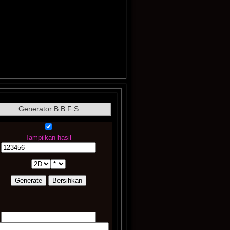
Generator B B F S
Tampilkan hasil