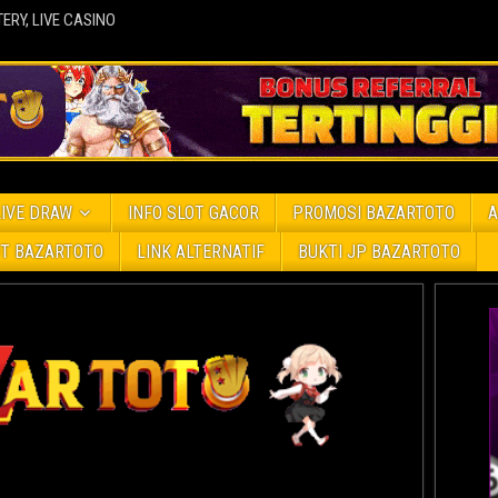
ERY, LIVE CASINO
LIVE DRAW
INFO SLOT GACOR
PROMOSI BAZARTOTO
A
OT BAZARTOTO
LINK ALTERNATIF
BUKTI JP BAZARTOTO