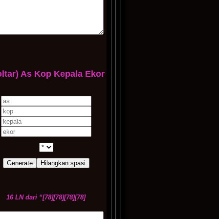
oltar) As Kop Kepala Ekor
16 LN dari “[78][78][78][78]