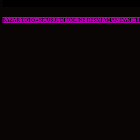
BAZAR TOTO - SITUS JUDI ONLINE RESMI AMAN DAN T