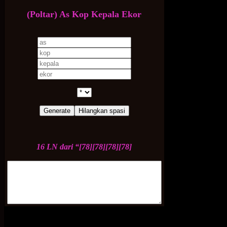
(Poltar) As Kop Kepala Ekor
16 LN dari “[78][78][78][78]