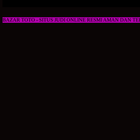
BAZAR TOTO - SITUS JUDI ONLINE RESMI AMAN DAN T