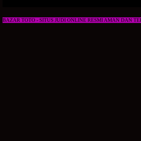
BAZAR TOTO - SITUS JUDI ONLINE RESMI AMAN DAN T